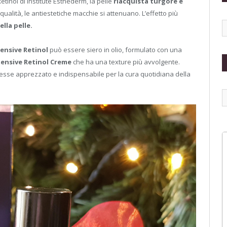
tinol di Institute Esthederm, la pelle
riacquista turgore e
 qualità, le antiestetiche macchie si attenuano. L’effetto più
ella pelle.
ensive Retinol
può essere siero in olio, formulato con una
tensive Retinol Creme
che ha una texture più avvolgente.
esse apprezzato e indispensabile per la cura quotidiana della