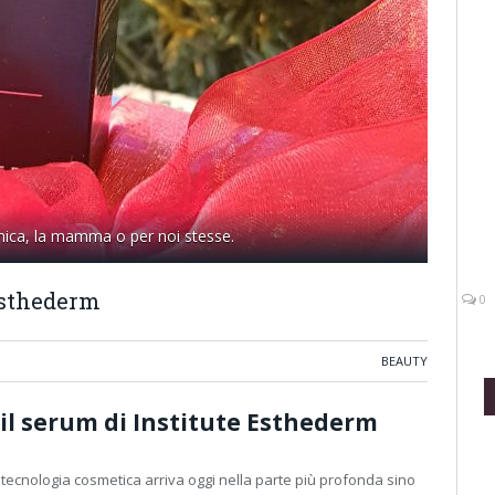
'amica, la mamma o per noi stesse.
 Esthederm
0
BEAUTY
oil serum di Institute Esthederm
a tecnologia cosmetica arriva oggi nella parte più profonda sino