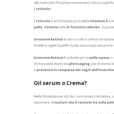
alle molecole che prima rimanevano solo in superficie.
il
retinolo
.
Il
retinolo
è la forma più pura della
vitamina A
e vi
pelle
.
Stimola
tutte
le funzioni cellulari
, e possi
Intensive Retinol
è siero in olio e crema concentra
fredde e rigide la pelle risulta ancora più secca e l
Intensive Retinol
è indicato per la
pelle
opaca
o 
chi ha subito danni da
photoaging,
per le donne ch
e
prevenire la comparsa dei segni dell’invecch
Oil serum o Crema?
Nella formulazione ad olio, con il pratico dosatore, 
rimuovere.
I risultati che il retinolo ha sulla pel