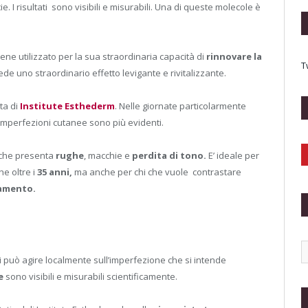
 I risultati sono visibili e misurabili. Una di queste molecole è
ene utilizzato per la sua straordinaria capacità di
rinnovare la
T
ede uno straordinario effetto levigante e rivitalizzante.
ta di
Institute Esthederm
. Nelle giornate particolarmente
e imperfezioni cutanee sono più evidenti.
che presenta
rughe
, macchie e
perdita di tono.
E’ ideale per
e oltre i
35 anni,
ma anche per chi che vuole contrastare
iamento.
si può agire localmente sull’imperfezione che si intende
le
sono visibili e misurabili scientificamente.