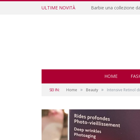
ULTIME NOVITÀ
Encanto, il nuovo film D
HOME
FAS
»
»
SEI IN:
Home
Beauty
Intensive Retinol d