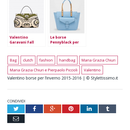
Valentino
Le borse
Garavani Fall
Pennyblack per
Winter 2015/2016
l’estate 2016
Bag
clutch
fashion
handbag
Maria Grazia Chiuri
Maria Grazia Chiuri e Pierpaolo Piccioli
Valentino
Valentino borse per l’inverno 2015-2016 | © Stylettissimo.it
CONDIVIDI
Twitter
Facebook
Google+
Pinterest
LinkedIn
Tumblr
Email