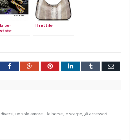
da per
Il rettile
estate
chwork!
tter
Facebook
Google+
Pinterest
LinkedIn
Tumblr
Email
 diversi, un solo amore… le borse, le scarpe, gli accessori.