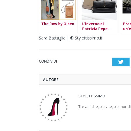
The Row by Olsen
L’inverno di
Pra
Patrizia Pepe.
un’
pat
Sara Battaglia | © Stylettissimo.it
CONDIVIDI
Twi
AUTORE
STYLETTISSIMO
Tre amiche, tre vite, tre mondi