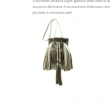
a secchiello all’allure super glamour delle clutch e
successo del brand. A noi piacciono moltissimo i mode
più bello, li vorremmo tutti!