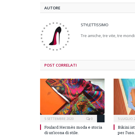
AUTORE
STYLETTISSIMO
Tre amiche, tre vite, tre mondi
POST CORRELATI
5 SETTEMBRE 2020
0
5 LUGLIO 
Foulard Hermès moda e storia
Bikini is
di un’icona di stile.
per l’uso.