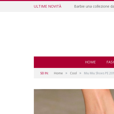
ULTIME NOVITÀ
Barbie una collezione d
HOME
FAS
»
»
SEI IN:
Home
Cool
Miu Miu Shoes PE 20