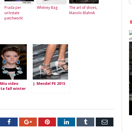
Prada per
Whitney Bag
The art of shoes,
un’estate
Manolo Blahnik
patchwork!
 Miu video
J. Mendel PE 2015
ata fall winter
5-2016
tter
Facebook
Google+
Pinterest
LinkedIn
Tumblr
Email