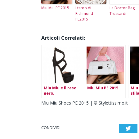
Miu Miu PE 2015
I tatoo di
La Doctor Bag
Richmond
Trussardi
PE2015
Articoli Correlati:
Miu Miu e il raso
Miu Miu PE 2015
Miu
nero.
sfil
201
Miu Miu Shoes PE 2015 | © Stylettissimo.it
CONDIVIDI
Twi