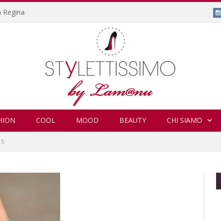
a Regina
HION
COOL
MOOD
BEAUTY
CHI SIAMO
15