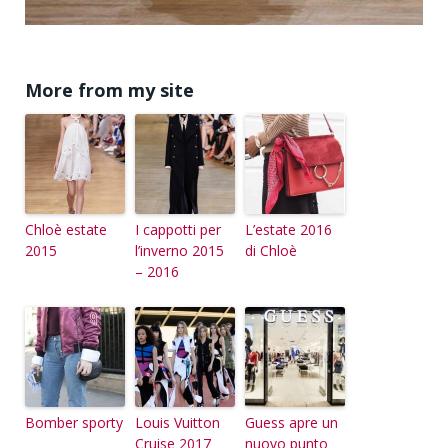
More from my site
Chloè estate
I cappotti per
L’estate 2016
2015
l’inverno 2015
di Chloè
– 2016
Bomber sporty
Louis Vuitton
Guess apre un
Cruise 2017
nuovo punto