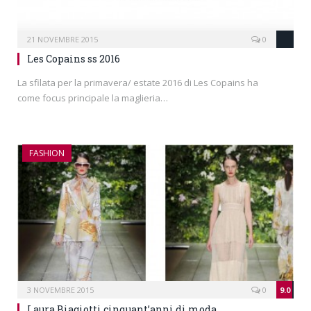
21 NOVEMBRE 2015
0
Les Copains ss 2016
La sfilata per la primavera/ estate 2016 di Les Copains ha
come focus principale la maglieria…
FASHION
3 NOVEMBRE 2015
0
9.0
Laura Biagiotti cinquant’anni di moda.