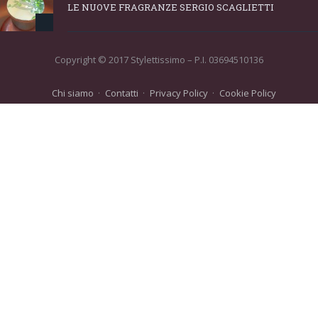
LE NUOVE FRAGRANZE SERGIO SCAGLIETTI
Copyright © 2017 Stylettissimo – P.I. 03694510136
Chi siamo
Contatti
Privacy Policy
Cookie Policy