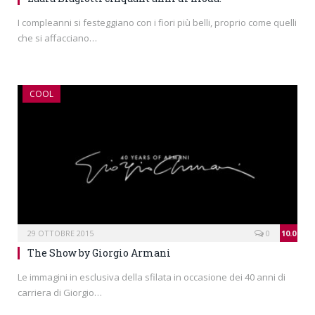
I compleanni si festeggiano con i fiori più belli, proprio come quelli
che si affacciano…
COOL
29 OTTOBRE 2015
0
10.0
The Show by Giorgio Armani
Le immagini in esclusiva della sfilata in occasione dei 40 anni di
carriera di Giorgio…