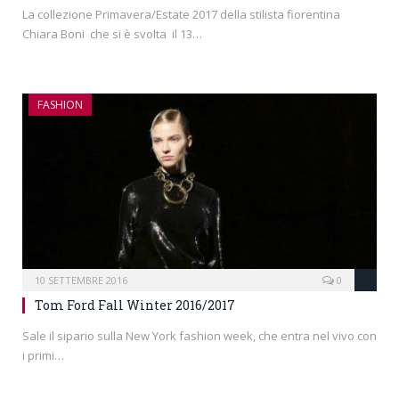
La collezione Primavera/Estate 2017 della stilista fiorentina
Chiara Boni che si è svolta il 13…
FASHION
10 SETTEMBRE 2016
0
Tom Ford Fall Winter 2016/2017
Sale il sipario sulla New York fashion week, che entra nel vivo con
i primi…